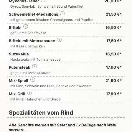
Mykonos-Teller
i
20,90 €*
Gyros, Souvlaki, Schweinefilet und Putenfilet
Schweinefilet-Medaillons
i
21,50 €*
mit gebratenen frischen Champignons und Paprika
Bifteki
i
16,50 €*
gefüllt mit Schafskäse
Bifteki mit Metaxasauce
i
17,50 €*
mit Käse überbacken
Suzukakia
16,50 €*
Hacksteaks mit Tomatensauce
Putensteak
i
17,90 €*
gegrillt mit Metaxasauce
Mix-Spieß
i
21,90 €*
mit Rind, Schwein und Pute, Paprika und Zwiebeln
Mix-Grill
i
17,90 €*
mit Pute, Hähnchen und Gyros
Spezialitäten vom Rind
Alle Gerichte werden mit Salat und 1 x Beilage nach Wahl
serviert.