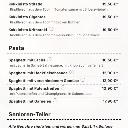
Kokkinisto Stifado
19,50 €*
Rindfleisch aus dem Topf in Tomatensauce mit Silberzwiebeln
Kokkinisto Gigantes
19,50 €*
Rindfleisch aus dem Topf mit Dicken Bohnen
Kokkinisto Kritharaki
i
19,50 €*
Rindfleisch aus dem Topf mit Reisnudeln und Schafskäse
Pasta
Spaghetti mit Lachs
i
16,50 €*
mit Lachs, in Spinat-Sahnesauce, mit Knoblauch verfeinert
Spaghetti mit Hackfleischsauce
i
12,90 €*
Spaghetti mit verschiedenem Gemüse
i
12,90 €*
Spaghetti mit Putenstreifen
i
13,90 €*
mit Putenstreifen und Champignons, in Sahnesauce
Spaghetti mit Garnelen
i
17,90 €*
Senioren-Teller
Alle Gerichte sind klein und werden mit Salat, 1 x Beilage