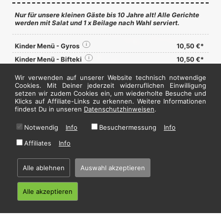
Nur für unsere kleinen Gäste bis 10 Jahre alt! Alle Gerichte
werden mit Salat und 1 x Beilage nach Wahl serviert.
Kinder Menü - Gyros
i
10,50 €*
Kinder Menü - Bifteki
i
10,50 €*
Kinder Menü - Putenspieß
i
9,90 €*
Wir verwenden auf unserer Website technisch notwendige
Cookies. Mit Deiner jederzeit widerruflichen Einwilligung
Kinder Menü - Schweinesteak
i
9,90 €*
setzen wir zudem Cookies ein, um wiederholte Besuche und
Kinder Menü - Spaghetti
i
8,50 €*
Klicks auf Affiliate-Links zu erkennen. Weitere Informationen
findest Du in unseren
mit 1 x Sauce nach Wahl
Datenschutzhinweisen
.
Kinder Menü - Chicken Nuggets
i
9,90 €*
Notwendig
Info
Besuchermessung
Info
mit Pommes frites
Affiliates
Info
Jetzt hier bestellen
Alle ablehnen
Auswahl akzeptieren
* Alle Preise in Euro inkl. gesetzl. MwSt. Abbildungen können ggf. abweichen.
Alle akzeptieren
Informationen zu Inhalts- und Zusatzstoffen finden Sie unter
i