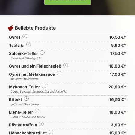
Beliebte Produkte
Gyros
i
16,50 €*
Tsatsiki
i
5,90 €*
Saloniki-Teller
i
17,50 €*
Gyros und Bifteki gefüllt
Gyros und ein Fleischspieß
i
16,90 €*
Gyros mit Metaxasauce
i
17,90 €*
mit Käse überbacken
Mykonos-Teller
i
20,90 €*
Gyros, Souvlaki, Schweinefilet und Putenfilet
Bifteki
i
16,50 €*
gefüllt mit Schafskäse
Elena-Teller
i
18,90 €*
Gyros, Souvlaki und Bifteki
Röstkartoffeln
i
3,90 €*
Hähnchenbrustfilet
i
15,90 €*