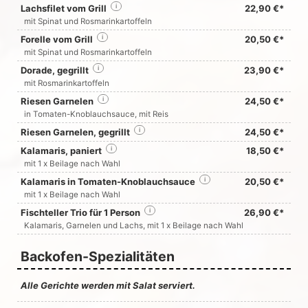
Lachsfilet vom Grill
i
22,90 €*
mit Spinat und Rosmarinkartoffeln
Forelle vom Grill
i
20,50 €*
mit Spinat und Rosmarinkartoffeln
Dorade, gegrillt
i
23,90 €*
mit Rosmarinkartoffeln
Riesen Garnelen
i
24,50 €*
in Tomaten-Knoblauchsauce, mit Reis
Riesen Garnelen, gegrillt
i
24,50 €*
Kalamaris, paniert
i
18,50 €*
mit 1 x Beilage nach Wahl
Kalamaris in Tomaten-Knoblauchsauce
i
20,50 €*
mit 1 x Beilage nach Wahl
Fischteller Trio für 1 Person
i
26,90 €*
Kalamaris, Garnelen und Lachs, mit 1 x Beilage nach Wahl
Backofen-Spezialitäten
Alle Gerichte werden mit Salat serviert.