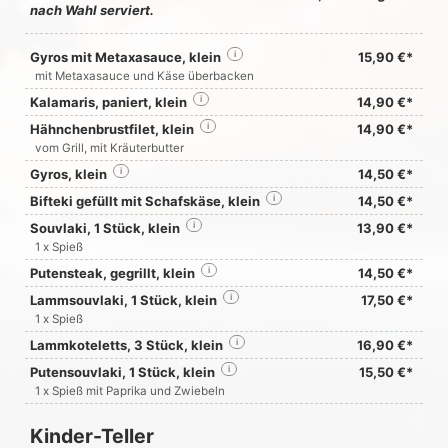
nach Wahl serviert.
Gyros mit Metaxasauce, klein
i
15,90 €*
mit Metaxasauce und Käse überbacken
Kalamaris, paniert, klein
i
14,90 €*
Hähnchenbrustfilet, klein
i
14,90 €*
vom Grill, mit Kräuterbutter
Gyros, klein
i
14,50 €*
Bifteki gefüllt mit Schafskäse, klein
i
14,50 €*
Souvlaki, 1 Stück, klein
i
13,90 €*
1 x Spieß
Putensteak, gegrillt, klein
i
14,50 €*
Lammsouvlaki, 1 Stück, klein
i
17,50 €*
1 x Spieß
Lammkoteletts, 3 Stück, klein
i
16,90 €*
Putensouvlaki, 1 Stück, klein
i
15,50 €*
1 x Spieß mit Paprika und Zwiebeln
Kinder-Teller