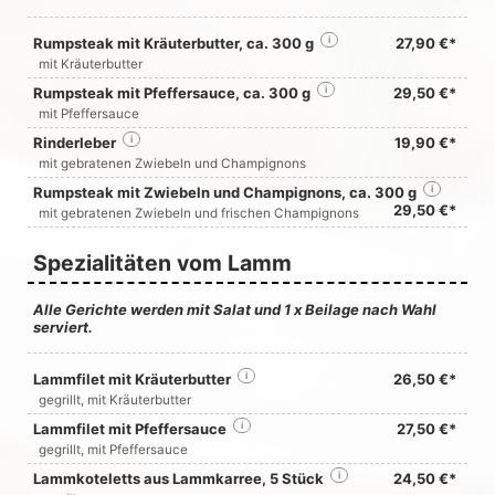
Rumpsteak mit Kräuterbutter, ca. 300 g
i
27,90 €*
mit Kräuterbutter
Rumpsteak mit Pfeffersauce, ca. 300 g
i
29,50 €*
mit Pfeffersauce
Rinderleber
i
19,90 €*
mit gebratenen Zwiebeln und Champignons
Rumpsteak mit Zwiebeln und Champignons, ca. 300 g
i
29,50 €*
mit gebratenen Zwiebeln und frischen Champignons
Spezialitäten vom Lamm
Alle Gerichte werden mit Salat und 1 x Beilage nach Wahl
serviert.
Lammfilet mit Kräuterbutter
i
26,50 €*
gegrillt, mit Kräuterbutter
Lammfilet mit Pfeffersauce
i
27,50 €*
gegrillt, mit Pfeffersauce
Lammkoteletts aus Lammkarree, 5 Stück
i
24,50 €*