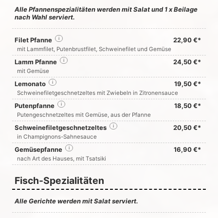
Alle Pfannenspezialitäten werden mit Salat und 1 x Beilage
nach Wahl serviert.
Filet Pfanne
i
22,90 €*
mit Lammfilet, Putenbrustfilet, Schweinefilet und Gemüse
Lamm Pfanne
i
24,50 €*
mit Gemüse
Lemonato
i
19,50 €*
Schweinefiletgeschnetzeltes mit Zwiebeln in Zitronensauce
Putenpfanne
i
18,50 €*
Putengeschnetzeltes mit Gemüse, aus der Pfanne
Schweinefiletgeschnetzeltes
i
20,50 €*
in Champignons-Sahnesauce
Gemüsepfanne
i
16,90 €*
nach Art des Hauses, mit Tsatsiki
Fisch-Spezialitäten
Alle Gerichte werden mit Salat serviert.