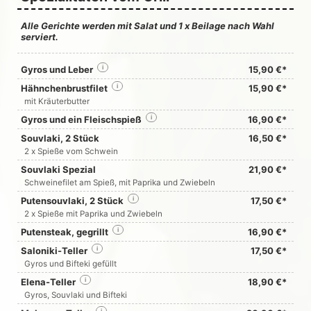
Alle Gerichte werden mit Salat und 1 x Beilage nach Wahl
serviert.
Gyros und Leber
i
15,90 €*
Hähnchenbrustfilet
i
15,90 €*
mit Kräuterbutter
Gyros und ein Fleischspieß
i
16,90 €*
Souvlaki, 2 Stück
16,50 €*
2 x Spieße vom Schwein
Souvlaki Spezial
21,90 €*
Schweinefilet am Spieß, mit Paprika und Zwiebeln
Putensouvlaki, 2 Stück
i
17,50 €*
2 x Spieße mit Paprika und Zwiebeln
Putensteak, gegrillt
i
16,90 €*
Saloniki-Teller
i
17,50 €*
Gyros und Bifteki gefüllt
Elena-Teller
i
18,90 €*
Gyros, Souvlaki und Bifteki