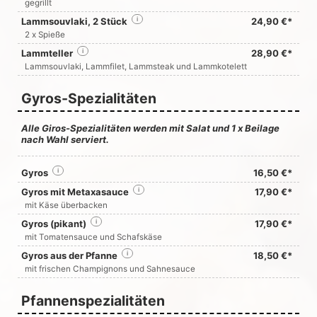
gegrillt
Lammsouvlaki, 2 Stück
i
24,90 €*
2 x Spieße
Lammteller
i
28,90 €*
Lammsouvlaki, Lammfilet, Lammsteak und Lammkotelett
Gyros-Spezialitäten
Alle Giros-Spezialitäten werden mit Salat und 1 x Beilage
nach Wahl serviert.
Gyros
i
16,50 €*
Gyros mit Metaxasauce
i
17,90 €*
mit Käse überbacken
Gyros (pikant)
i
17,90 €*
mit Tomatensauce und Schafskäse
Gyros aus der Pfanne
i
18,50 €*
mit frischen Champignons und Sahnesauce
Pfannenspezialitäten